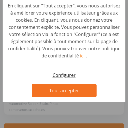
En cliquant sur "Tout accepter", vous nous autorisez
Automotive Roles • Spain, Cabrera de Mar
à améliorer votre expérience utilisateur grâce aux
compramostucoche.es
cookies. En cliquant, vous nous donnez votre
consentement explicite. Vous pouvez personnaliser
Administrativo/a Automoción - Palma de
votre sélection via la fonction "Configurer" (cela est
Mallorca
également possible à tout moment sur la page de
Automotive Roles • Spain, Palma de Mallorca
confidentialité). Vous pouvez trouver notre politique
compramostucoche.es
de confidentialité
ici
.
Administrativo/a Automoción - Barcelona
Automotive Roles • Spain, Barcelona
Configurer
compramostucoche.es
Tout accepter
Administrativo/a de Automoción - Pinto
Automotive Roles • Spain, Pinto
compramostucoche.es