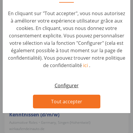
Alfragide (M/F/D)
En cliquant sur "Tout accepter", vous nous autorisez
Car Evaluation • Portugal, Alfragide
à améliorer votre expérience utilisateur grâce aux
AUTO1 Group
cookies. En cliquant, vous nous donnez votre
consentement explicite. Vous pouvez personnaliser
Kundenberater Fahrzeugbewertung & Ankauf
votre sélection via la fonction "Configurer" (cela est
(m/w/d)
également possible à tout moment sur la page de
Automotive Roles • Germany, Karlsruhe
confidentialité). Vous pouvez trouver notre politique
wirkaufendeinauto.de
de confidentialité
ici
.
Kundenberater Fahrzeugbewertung (d/m/w)
Automotive Roles • Germany, Neumünster
Configurer
wirkaufendeinauto.de
Tout accepter
Bürokraft / Servicemitarbeiter mit KFZ-
Kenntnissen (d/m/w)
Automotive Roles • Germany, Singen (Hohentwiel)
wirkaufendeinauto.de