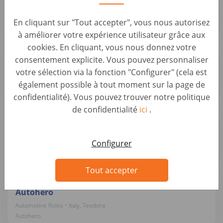
Automotive Roles • Italy, Teodora
En cliquant sur "Tout accepter", vous nous autorisez
Autohero
à améliorer votre expérience utilisateur grâce aux
cookies. En cliquant, vous nous donnez votre
Perito Tecnico Auto Piumarola – Valuta, Verifica,
consentement explicite. Vous pouvez personnaliser
Garantisce
votre sélection via la fonction "Configurer" (cela est
Automotive Roles • Italy, Isernia
également possible à tout moment sur la page de
Autohero
confidentialité). Vous pouvez trouver notre politique
de confidentialité
ici
.
Montatore Carrozzeria - Dai nuova visibilità alle
auto con noi
Automotive Roles • Italy, Teodora
Configurer
Autohero
Tout accepter
Team Leader Operativo – Ottimizza i processi
Autohero
Automotive Roles • Italy, Teodora
Autohero