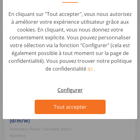
Automotive Roles • Germany, Ketzin
En cliquant sur "Tout accepter", vous nous autorisez
Autohero
à améliorer votre expérience utilisateur grâce aux
cookies. En cliquant, vous nous donnez votre
Mobiler KFZ-Trainer / Lackierer / Meister für
consentement explicite. Vous pouvez personnaliser
Lackiererei (d/m/w)
votre sélection via la fonction "Configurer" (cela est
Automotive Roles • Germany, Berlin
également possible à tout moment sur la page de
Autohero
confidentialité). Vous pouvez trouver notre politique
de confidentialité
ici
.
KFZ-Mechatroniker / Meister (m/w/d) – Pkw-
Wartung & Reparatur
Automotive Roles • Germany, Ketzin
Configurer
Autohero
Tout accepter
Senior KFZ Mechatroniker / Fahrzeugbewerter
(d/m/w)
Automotive Roles • Germany, Ketzin
Autohero