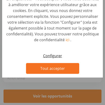
à améliorer votre expérience utilisateur grâce aux
AUTO1 Group
cookies. En cliquant, vous nous donnez votre
consentement explicite. Vous pouvez personnaliser
Sales Project Manager (f/m/x)
votre sélection via la fonction "Configurer" (cela est
Business Development & Strategic Roles • Germany, Berlin
également possible à tout moment sur la page de
AUTO1 Group
confidentialité). Vous pouvez trouver notre politique
de confidentialité
ici
.
Operations Manager - Produktion (m/w/d)
Business Development & Strategic Roles • Germany, Berlin
AUTO1 Group
Configurer
Expansion Manager (d/m/w)
Tout accepter
Business Development & Strategic Roles • Germany, Berlin
AUTO1 Group
Voir les opportunités