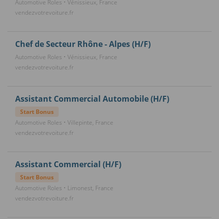
Automotive Roles • Vénissieux, France
vendezvotrevoiture.fr
Chef de Secteur Rhône - Alpes (H/F)
Automotive Roles • Vénissieux, France
vendezvotrevoiture.fr
Assistant Commercial Automobile (H/F)
Start Bonus
Automotive Roles • Villepinte, France
vendezvotrevoiture.fr
Assistant Commercial (H/F)
Start Bonus
Automotive Roles • Limonest, France
vendezvotrevoiture.fr