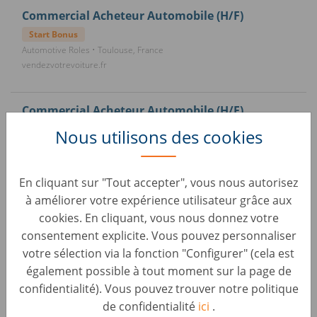
Commercial Acheteur Automobile (H/F)
Start Bonus
Automotive Roles • Toulouse, France
vendezvotrevoiture.fr
Commercial Acheteur Automobile (H/F)
Start Bonus
Nous utilisons des cookies
Automotive Roles • Pessac, France
vendezvotrevoiture.fr
En cliquant sur "Tout accepter", vous nous autorisez
à améliorer votre expérience utilisateur grâce aux
Commercial Acheteur Automobile (H/F)
cookies. En cliquant, vous nous donnez votre
Start Bonus
consentement explicite. Vous pouvez personnaliser
Automotive Roles • Épinal, France
votre sélection via la fonction "Configurer" (cela est
vendezvotrevoiture.fr
également possible à tout moment sur la page de
confidentialité). Vous pouvez trouver notre politique
Assistant Commercial (H/F)
de confidentialité
ici
.