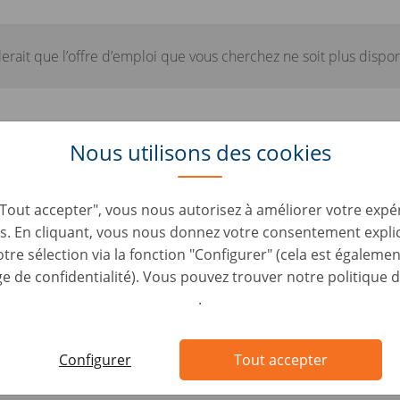
lerait que l’offre d’emploi que vous cherchez ne soit plus dispon
Nous utilisons des cookies
 offres similaires qui pourraient vo
"Tout accepter", vous nous autorisez à améliorer votre expér
s. En cliquant, vous nous donnez votre consentement expli
tre sélection via la fonction "Configurer" (cela est égalemen
 clientèle SAV (H/F)
 de confidentialité). Vous pouvez trouver notre politique d
vice • France, Châtillon
.
r SAV automobile (H/F)
Configurer
Tout accepter
vice • France, Seclin