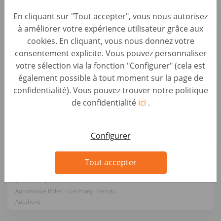
Automotive Roles • Germany, Hemau
En cliquant sur "Tout accepter", vous nous autorisez
Autohero
à améliorer votre expérience utilisateur grâce aux
cookies. En cliquant, vous nous donnez votre
Hilfskraft Reifenlogistik (d/m/w)
consentement explicite. Vous pouvez personnaliser
Automotive Roles • Germany, Hemau
votre sélection via la fonction "Configurer" (cela est
Autohero
également possible à tout moment sur la page de
confidentialité). Vous pouvez trouver notre politique
Leiter Standort Fahrzeuglogistik / Yard Manager
de confidentialité
ici
.
(d/m/w)
Automotive Roles • Germany, Hemau
Configurer
Autohero
Tout accepter
Koordinator Fuhrpark / Yard Operations
(d/m/w)
Automotive Roles • Germany, Hemau
Autohero