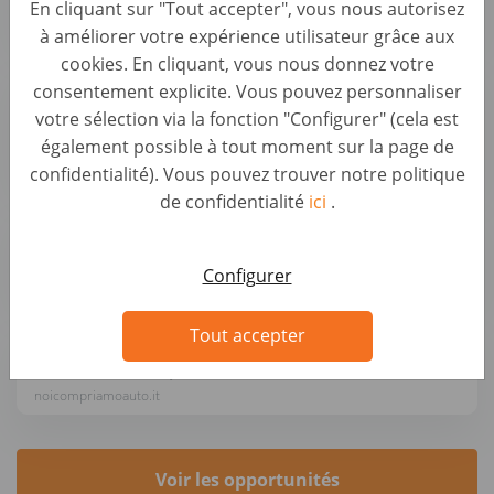
En cliquant sur "Tout accepter", vous nous autorisez
Autohero
à améliorer votre expérience utilisateur grâce aux
cookies. En cliquant, vous nous donnez votre
Sachbearbeiter Ankaufsmanagement (B2B)
consentement explicite. Vous pouvez personnaliser
(d/m/w)
votre sélection via la fonction "Configurer" (cela est
Backoffice & Operational Roles • Germany, Berlin
également possible à tout moment sur la page de
AUTO1 Group
confidentialité). Vous pouvez trouver notre politique
de confidentialité
ici
.
Kundenberater Fahrzeugbewertung (d/m/w)
Automotive Roles • Germany, Greifswald
Configurer
wirkaufendeinauto.de
Tout accepter
Addetto/a Acquisti Auto Monza-Villasanta
Automotive Roles • Italy, Monza
noicompriamoauto.it
Voir les opportunités