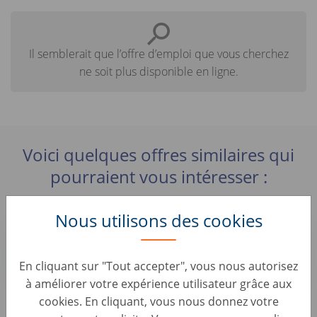
Il semblerait que l’offre d’emploi que vous cherchez
ne soit plus disponible en ligne.
Voici quelques offres similaires qui
pourraient vous intéresser :
Nous utilisons des cookies
Sachbearbeiter Ankaufsmanagement (B2B)
(d/m/w)
Backoffice & Operational Roles • Germany, Berlin
En cliquant sur "Tout accepter", vous nous autorisez
AUTO1 Group
à améliorer votre expérience utilisateur grâce aux
cookies. En cliquant, vous nous donnez votre
Mitarbeiter B2B Fahrzeugkoordination (d/m/w)