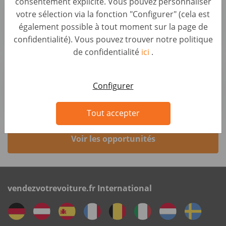
consentement explicite. Vous pouvez personnaliser
- Homeoffice
votre sélection via la fonction "Configurer" (cela est
Backoffice & Operational Roles • Germany, Berlin
également possible à tout moment sur la page de
AUTO1 Group
confidentialité). Vous pouvez trouver notre politique
de confidentialité
ici
.
Kfz-Mitarbeiter Fahrzeugbewertung (d/m/w) -
Homeoffice
Configurer
Backoffice & Operational Roles • Germany, Berlin
AUTO1 Group
Tout accepter
Voir les opportunités
vendezvotrevoiture.fr International