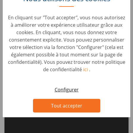
ici ➞📱
Engagée dans une démarche inclusive ayant pour
En cliquant sur "Tout accepter", vous nous autorisez
priorité de garantir l'égalité des chances dans l'accès et
à améliorer votre expérience utilisateur grâce aux
le maintien dans l'emploi, AUTO1 Group, développe un
cookies. En cliquant, vous nous donnez votre
environnement de travail ouvert à tous et à toutes sans
consentement explicite. Vous pouvez personnaliser
distinction
votre sélection via la fonction "Configurer" (cela est
également possible à tout moment sur la page de
#autoheroFR
confidentialité). Vous pouvez trouver notre politique
de confidentialité
ici
.
Configurer
Tout accepter