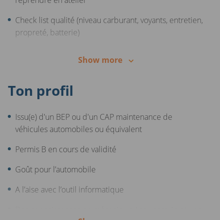
reprendre en atelier
Check list qualité (niveau carburant, voyants, entretien,
propreté, batterie)
Contrôle usure pneus, roue de secours et/ou kit
Show more
réparation
Vérification du contrôle technique à jour
Ton profil
Contrôle final esthétique intérieur, extérieur, pub,
Issu(e) d'un BEP ou d'un CAP maintenance de
plaques d'immatriculation
véhicules automobiles ou équivalent
Check list qualité finale (contrôle niveau carburant et
Permis B en cours de validité
pression, états des pneus et roue de secours, contrôle
RAZ de toutes les informations de bord, contrôle
Goût pour l’automobile
technique et test clés)
A l’aise avec l’outil informatique
Des connaissances en mécanique / carrosserie et une