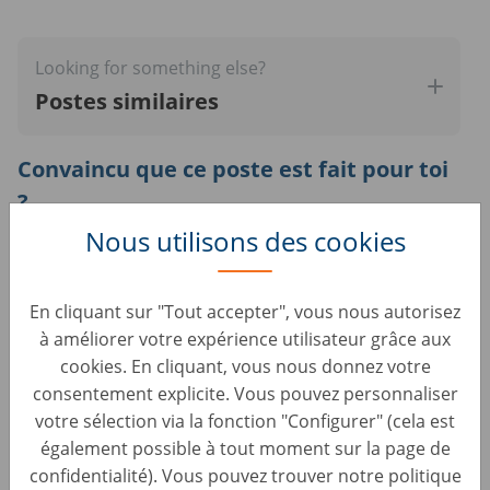
serait un plus
Looking for something else?
Postes similaires
Convaincu que ce poste est fait pour toi
?
Nous utilisons des cookies
Échange avec Victoria, Chargée de recrutement, pour
connaître tes aspirations et voir si nous avons la même
vision pour avancer ensemble
En cliquant sur "Tout accepter", vous nous autorisez
à améliorer votre expérience utilisateur grâce aux
Rencontre avec les managers, Yves et Mohammed,
cookies. En cliquant, vous nous donnez votre
pour partager tes compétences en lien avec le poste à
consentement explicite. Vous pouvez personnaliser
pourvoir et confirmer le match
votre sélection via la fonction "Configurer" (cela est
également possible à tout moment sur la page de
Le tout en CDI !
confidentialité). Vous pouvez trouver notre politique
Rémunération annuelle brute (sur 12 mois) : entre 29