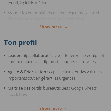
(Excel, logiciels métiers)
Assurer la conformité documentaire (archivage, suivi
réglementaire, transmission aux organismes
compétents)
Show more
Ton profil
Leadership collaboratif
: savoir fédérer une équipe et
communiquer avec diplomatie auprès de services
Agilité & Priorisation
: capacité à traiter des volumes
importants tout en gérant les urgences
Maîtrise des outils bureautiques
: Google Sheets,
Excel, Drive
Une première expérience réussie dans un poste de
Show more
coordination d’équipe ou d’assistanat de direction