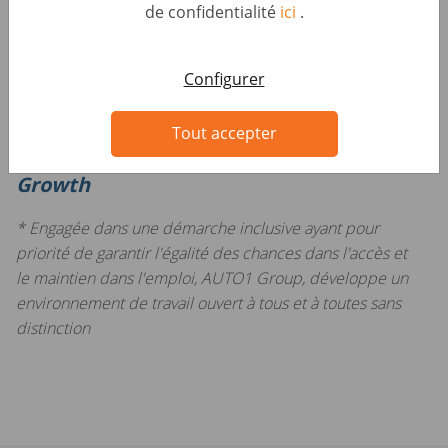
de confidentialité
ici
.
600€ et 32 000€
Prêt(e) à embarquer dans l’aventure et à révolutionner
l’univers des véhicules d’occasion chez AUTO1 Group ?
Configurer
On a hâte de te rencontrer !
Tout accepter
Choose Challenge. Choose Pace. Choose
Growth
* Engagée dans une démarche inclusive ayant pour
priorité de garantir l'égalité des chances dans l'accès et
le maintien dans l'emploi, AUTO1 Group, développe un
environnement de travail ouvert à tous et à toutes sans
distinction