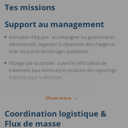
Tes missions
Support au management
Animation d’équipe : accompagner les gestionnaires
administratifs, organiser la répartition des charges et
lever les points de blocages quotidiens
Pilotage par la donnée : suivre les KPIs (délais de
traitement, taux d'erreurs) et produire des reportings
d'activité pour la direction
Relais RH & Com : faciliter la circulation de
l'information entre la hiérarchie et les équipes terrain
Show more
Coordination logistique &
Flux de masse