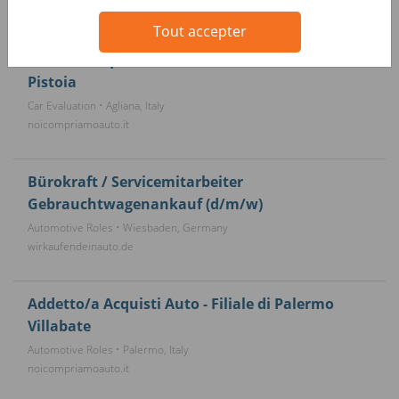
noicompriamoauto.it
Tout accepter
Addetto Acquisti Auto usate e Back Office
Pistoia
Car Evaluation • Agliana, Italy
noicompriamoauto.it
Bürokraft / Servicemitarbeiter
Gebrauchtwagenankauf (d/m/w)
Automotive Roles • Wiesbaden, Germany
wirkaufendeinauto.de
Addetto/a Acquisti Auto - Filiale di Palermo
Villabate
Automotive Roles • Palermo, Italy
noicompriamoauto.it