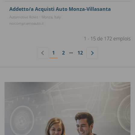
Addetto/a Acquisti Auto Monza-Villasanta
Automotive Roles • Monza, Italy
noicompriamoauto.it
1 - 15 de 172 emplois
1
2
12
•••