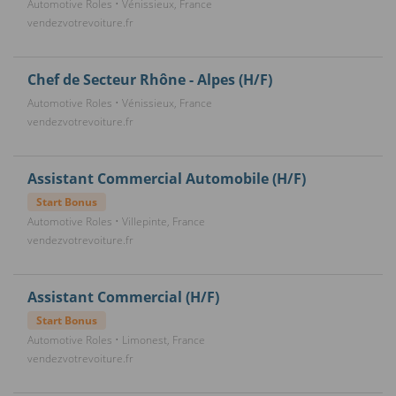
Automotive Roles • Vénissieux, France
vendezvotrevoiture.fr
Chef de Secteur Rhône - Alpes (H/F)
Automotive Roles • Vénissieux, France
vendezvotrevoiture.fr
Assistant Commercial Automobile (H/F)
Start Bonus
Automotive Roles • Villepinte, France
vendezvotrevoiture.fr
Assistant Commercial (H/F)
Start Bonus
Automotive Roles • Limonest, France
vendezvotrevoiture.fr