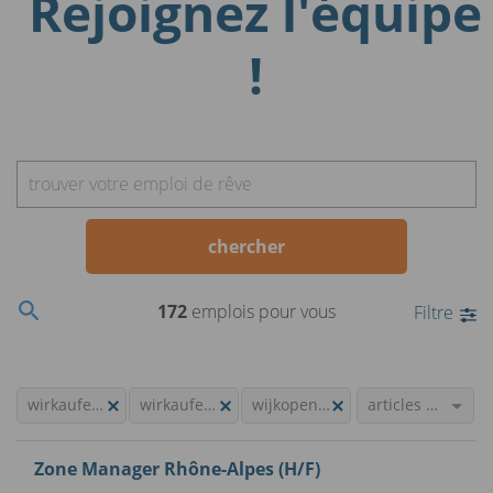
Rejoignez l'équipe
!
trouver votre emploi de rêve
chercher
172
emplois pour vous
Filtre
wirkaufendeinauto.de
wirkaufendeinauto.at
wijkopenautos.nl
articles plus
Zone Manager Rhône-Alpes (H/F)