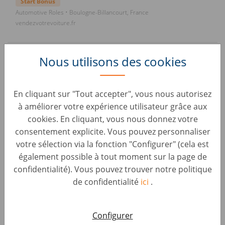
Start Bonus
Automotive Roles • Boulogne-Billancourt, France
vendezvotrevoiture.fr
Assistant Commercial (H/F)
Nous utilisons des cookies
Start Bonus
Automotive Roles • Limoges, France
vendezvotrevoiture.fr
En cliquant sur "Tout accepter", vous nous autorisez
à améliorer votre expérience utilisateur grâce aux
cookies. En cliquant, vous nous donnez votre
Commercial Acheteur Automobile (H/F)
consentement explicite. Vous pouvez personnaliser
Start Bonus
votre sélection via la fonction "Configurer" (cela est
Automotive Roles • Haguenau, France
également possible à tout moment sur la page de
vendezvotrevoiture.fr
confidentialité). Vous pouvez trouver notre politique
de confidentialité
ici
.
Addetto Acquisti Auto usate e Back Office
Padova
Configurer
Car Evaluation • Padova, Italy